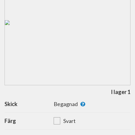
I lager 1
Skick
Begagnad
Färg
Svart