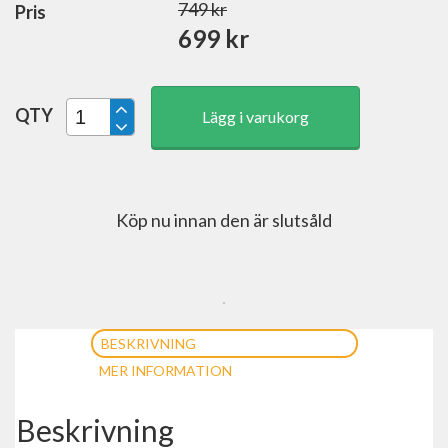
749
kr
Pris
699
kr
QTY
Lägg i varukorg
Köp nu innan den är slutsåld
BESKRIVNING
MER INFORMATION
Beskrivning