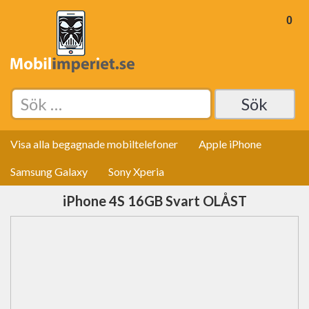
0
Sök
efter:
Visa alla begagnade mobiltelefoner
Apple iPhone
Samsung Galaxy
Sony Xperia
iPhone 4S 16GB Svart OLÅST