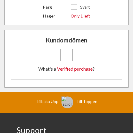
Färg
Svart
I lager
Only 1 left
Kundomdömen
What's a
Verified purchase
?
Tillbaka Upp
Till Toppen
Support