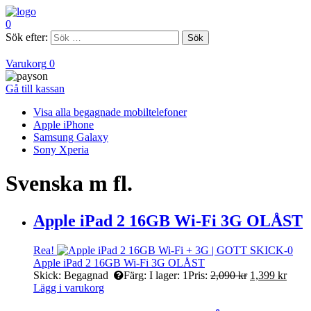
0
Sök efter:
Varukorg
0
Gå till kassan
Visa alla begagnade mobiltelefoner
Apple iPhone
Samsung Galaxy
Sony Xperia
Svenska m fl.
Apple iPad 2 16GB Wi-Fi 3G OLÅST
Rea!
Apple iPad 2 16GB Wi-Fi 3G OLÅST
Skick:
Begagnad
Färg:
I lager:
1
Pris:
2,090
kr
1,399
kr
Lägg i varukorg