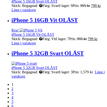
iPhone 5 16GB Svart OLÅST
Skick:
Begagnad
Färg:
Svart
I lager:
9
Pris:
995
kr
799
kr
Lägg i varukorg
iPhone 5 16GB Vit OLÅST
Rea!
iPhone 5 16GB Vit OLÅST
Skick:
Begagnad
Färg:
Vit
I lager:
7
Pris:
995
kr
799
kr
Lägg i varukorg
iPhone 5 32GB Svart OLÅST
iPhone 5 32GB Svart OLÅST
Skick:
Begagnad
Färg:
Svart
I lager:
3
Pris:
1,579
kr
Lägg i
varukorg
1
2
3
4
5
6