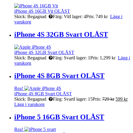
iPhone 4S 16GB Vit OLÅST
Skick:
Begagnad
Färg:
Vit
I lager:
4
Pris:
749
kr
Lägg i
varukorg
iPhone 4S 32GB Svart OLÅST
iPhone 4S 32GB Svart OLÅST
Skick:
Begagnad
Färg:
Svart
I lager:
1
Pris:
1,299
kr
Lägg i
varukorg
iPhone 4S 8GB Svart OLÅST
Rea!
iPhone 4S 8GB Svart OLÅST
Skick:
Begagnad
Färg:
Svart
I lager:
15
Pris:
729
kr
599
kr
Lägg i varukorg
iPhone 5 16GB Svart OLÅST
Rea!