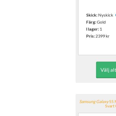
Skick:
Nyskick
Färg:
Gold
I lager:
1
Pris:
2399
kr
Välj al
Samsung
Galaxy
S5 
Svart