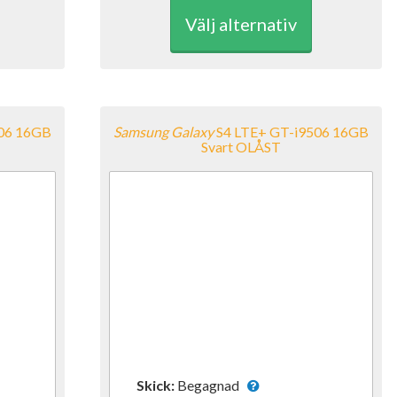
Välj alternativ
06 16GB
Samsung
Galaxy
S4 LTE+ GT-i9506 16GB
Svart OLÅST
Skick:
Begagnad