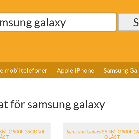
de mobiltelefoner
Apple iPhone
Samsung Gal
at för samsung galaxy
 SM-G900F 16GB Vit
Samsung
Galaxy
S5 SM-G900F 16
ÅST
OLÅST