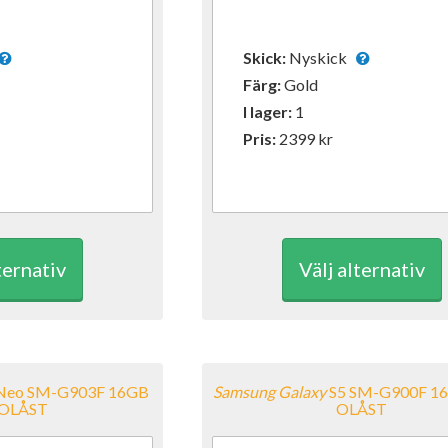
Skick:
Nyskick
Färg:
Gold
I lager:
1
Pris:
2399
kr
ternativ
Välj alternativ
Neo SM-G903F 16GB
Samsung
Galaxy
S5 SM-G900F 16
 OLÅST
OLÅST