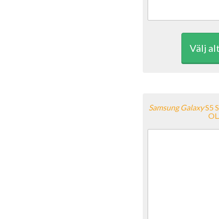
Välj al
Samsung
Galaxy
S5 
OL