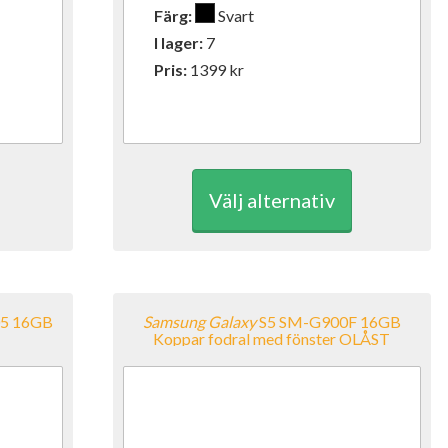
Färg:
Svart
I lager:
7
Pris:
1399
kr
Välj alternativ
05 16GB
Samsung
Galaxy
S5 SM-G900F 16GB
Koppar fodral med fönster OLÅST