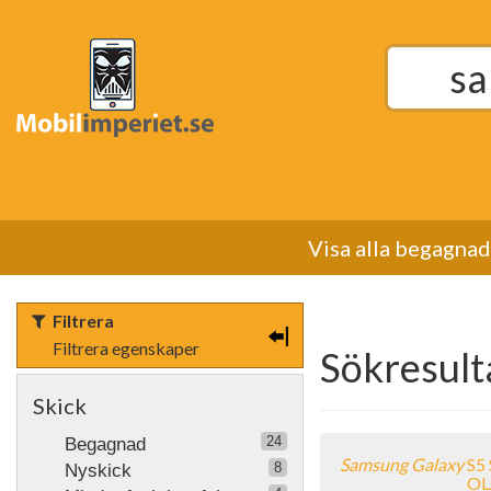
Sök
efter:
Visa alla begagna
Filtrera
Filtrera egenskaper
Sökresult
Skick
24
Begagnad
Samsung
Galaxy
S5
8
Nyskick
OL