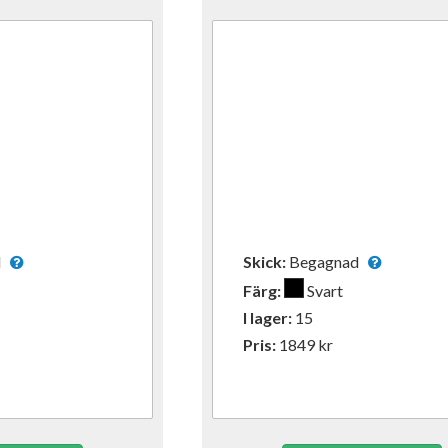
ad
Skick:
Begagnad
Färg:
Svart
I lager:
15
Pris:
1849
kr