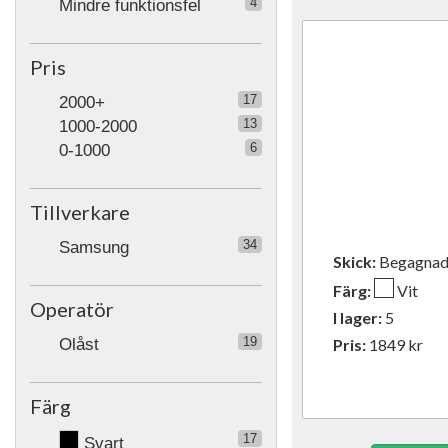
4
Mindre funktionsfel
Pris
17
2000+
13
1000-2000
6
0-1000
Tillverkare
34
Samsung
Skick:
Begagn
Färg:
Vit
Operatör
I lager:
5
19
Olåst
Pris:
1849
kr
Färg
17
Svart