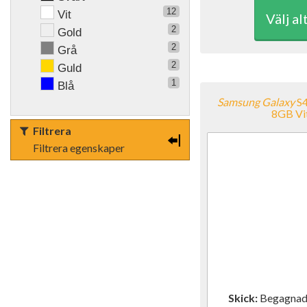
12
Vit
Välj al
2
Gold
2
Grå
2
Guld
1
Blå
Samsung
Galaxy
S4
8GB Vi
Filtrera
Filtrera egenskaper
Skick:
Begagn