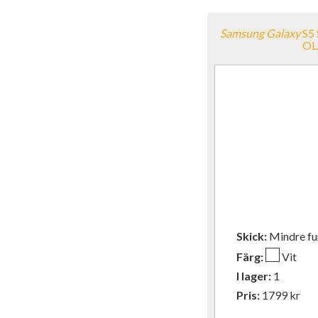
Samsung
Galaxy
S5
OL
Skick:
Mindre f
Färg:
Vit
I lager:
1
Pris:
1799
kr