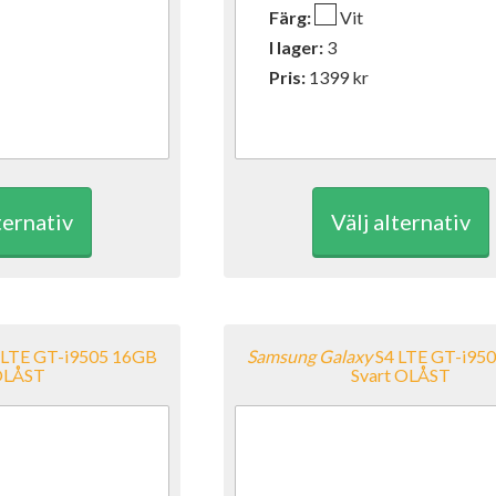
Färg:
Vit
I lager:
3
Pris:
1399
kr
ternativ
Välj alternativ
 LTE GT-i9505 16GB
Samsung
Galaxy
S4 LTE GT-i95
OLÅST
Svart OLÅST