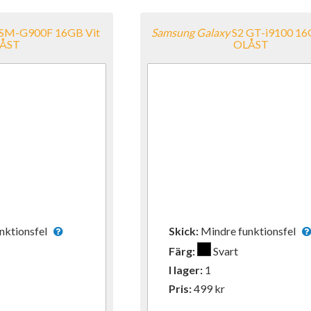
 SM-G900F 16GB Vit
Samsung
Galaxy
S2 GT-i9100 16
ÅST
OLÅST
unktionsfel
Skick:
Mindre funktionsfel
Färg:
Svart
I lager:
1
Pris:
499
kr