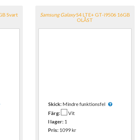
GB Svart
Samsung
Galaxy
S4 LTE+ GT-i9506 16GB
OLÅST
Skick:
Mindre funktionsfel
Färg:
Vit
I lager:
1
Pris:
1099
kr