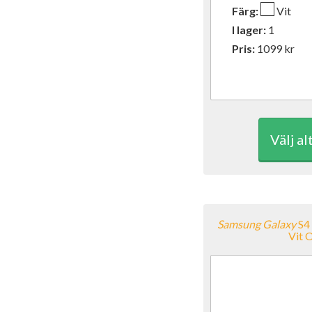
Färg:
Vit
I lager:
1
Pris:
1099
kr
Välj al
Samsung
Galaxy
S4
Vit 