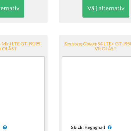
ternativ
Välj alternativ
 Mini LTE GT-i9195
Samsung
Galaxy
S4 LTE+ GT-i95
t OLÅST
Vit OLÅST
ad
Skick:
Begagnad