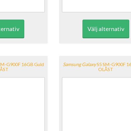
ternativ
Välj alternativ
SM-G900F 16GB Guld
Samsung
Galaxy
S5 SM-G900F 1
ÅST
OLÅST