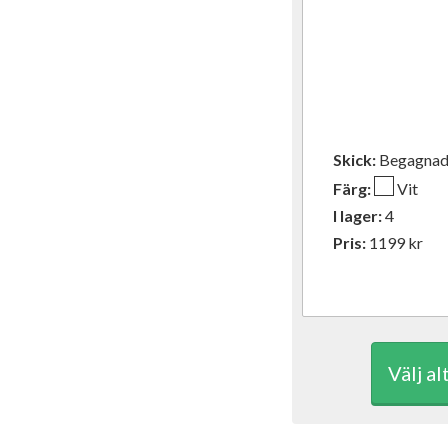
Skick:
Begagn
Färg:
Vit
I lager:
4
Pris:
1199
kr
Välj al