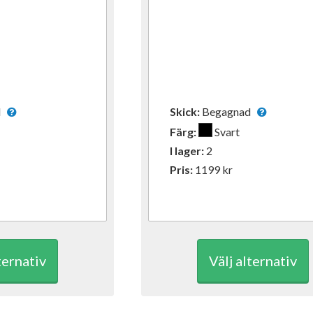
ad
Skick:
Begagnad
Färg:
Svart
I lager:
2
Pris:
1199
kr
ternativ
Välj alternativ