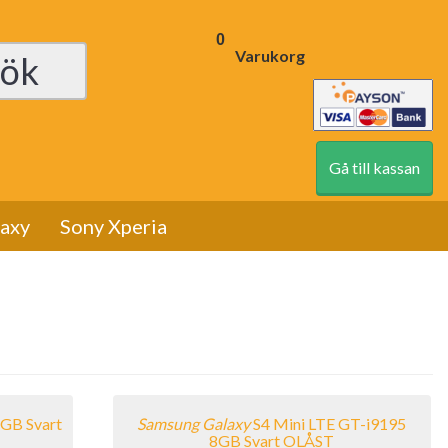
0
Varukorg
Gå till kassan
axy
Sony Xperia
GB Svart
Samsung
Galaxy
S4 Mini LTE GT-i9195
8GB Svart OLÅST