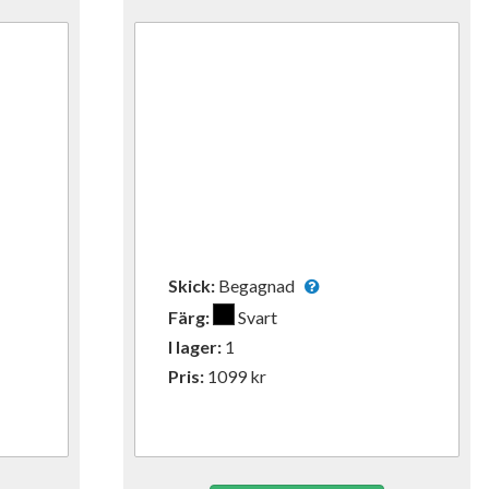
Skick:
Begagnad
Färg:
Svart
I lager:
1
Pris:
1099
kr