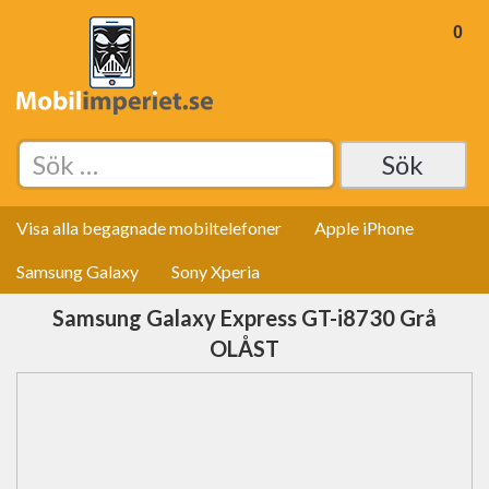
0
Sök
efter:
Visa alla begagnade mobiltelefoner
Apple iPhone
Samsung Galaxy
Sony Xperia
Samsung Galaxy Express GT-i8730 Grå
OLÅST