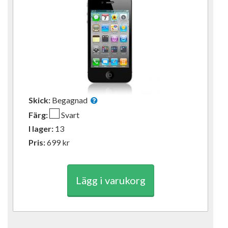
Skick:
Begagnad
Färg:
Svart
I lager:
13
Pris:
699
kr
Lägg i varukorg