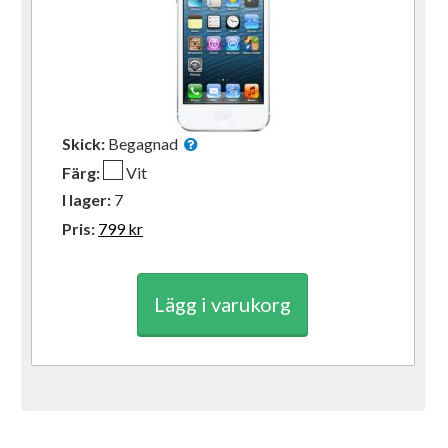
Skick:
Begagnad
Färg:
Vit
I lager:
7
Pris:
799
kr
Lägg i varukorg