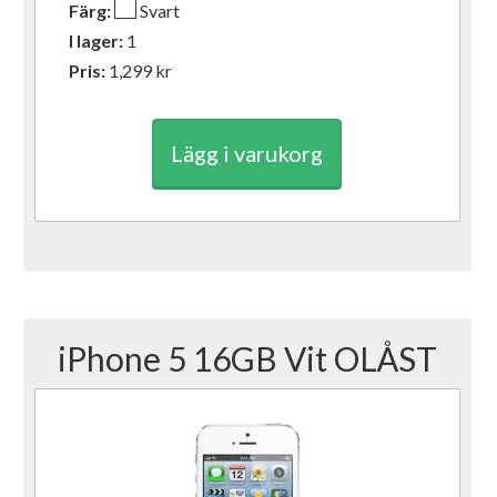
Färg:
Svart
I lager:
1
Pris:
1,299
kr
Lägg i varukorg
iPhone 5 16GB Vit OLÅST