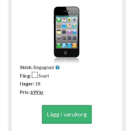
Skick:
Begagnad
Färg:
Svart
I lager:
18
Pris:
699
kr
Lägg i varukorg