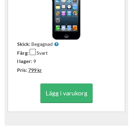
Skick:
Begagnad
Färg:
Svart
I lager:
9
Pris:
799
kr
Lägg i varukorg