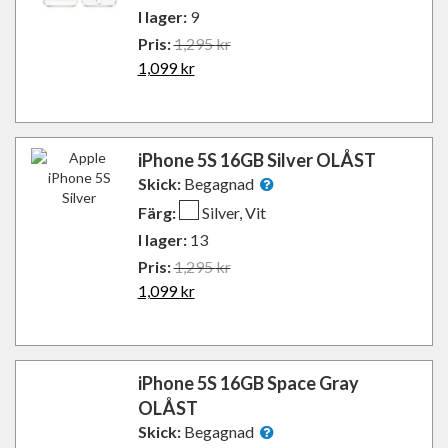
I lager:
9
Pris:
1,295
kr
1,099
kr
iPhone 5S 16GB Silver OLÅST
Skick:
Begagnad
Färg:
Silver, Vit
I lager:
13
Pris:
1,295
kr
1,099
kr
iPhone 5S 16GB Space Gray
OLÅST
Skick:
Begagnad