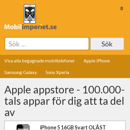
0
Sök
efter:
Visa alla begagnade mobiltelefoner
Apple iPhone
Samsung Galaxy
Sony Xperia
Apple appstore - 100.000-
tals appar för dig att ta del
av
iPhone 5 16GB Svart OLÅST