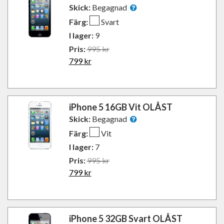
Skick:
Begagnad
Färg:
Svart
I lager:
9
Pris:
995
kr
799
kr
iPhone 5 16GB Vit OLÅST
Skick:
Begagnad
Färg:
Vit
I lager:
7
Pris:
995
kr
799
kr
iPhone 5 32GB Svart OLÅST